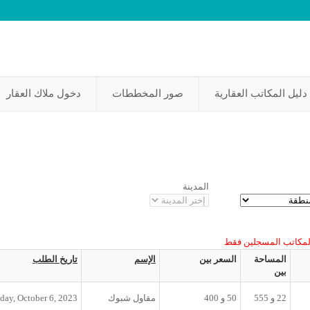
دليل المكاتب العقارية
صور المخططات
دخول ملاك العقار
المدينة
لمكاتب المسجلين فقط
المساحة
السعر بين
الإسم
تاريخ الطلب
بين
22
و
555
50
و
400
مقاول شبوك
iday, October 6, 2023