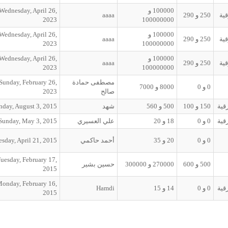
100000
و
Wednesday, April 26,
ية
250
و
290
aaaa
2023
100000000
100000
و
Wednesday, April 26,
ية
250
و
290
aaaa
2023
100000000
100000
و
Wednesday, April 26,
ية
250
و
290
aaaa
2023
100000000
مصطفى حمادة
Sunday, February 26,
0
و
0
8000
و
7000
صالح
2023
قية
150
و
100
500
و
560
شهد
day, August 3, 2015
قية
0
و
0
18
و
20
علي العسيري
Sunday, May 3, 2015
0
و
0
20
و
35
أحمد حاكمي
sday, April 21, 2015
uesday, February 17,
500
و
600
270000
و
300000
حسين بشير
2015
onday, February 16,
قية
0
و
0
14
و
15
Hamdi
2015