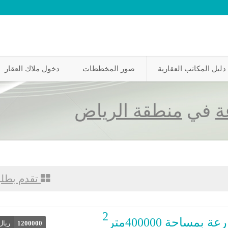
دليل المكاتب العقارية
صور المخططات
دخول ملاك العقار
ة
في
منطقة الرياض
تقدم بطل
2
ة بمساحة 400000متر
1200000
ريال