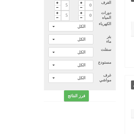
الغرف
جميع العروض
دورات
المياه
الكهرباء
الكل
بئر
الكل
ماء
سفلت
الكل
مستودع
الكل
غرف
الكل
مواشي
جميع الأسعار
فرز النتائج
بحث