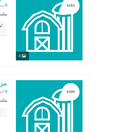
منط
4183
مكتب
كهر
0
مزرع
الم
9399
مكتب