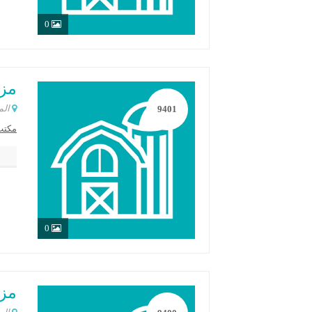
0
مزرع
الم
9401
مكتب
0
مزرع